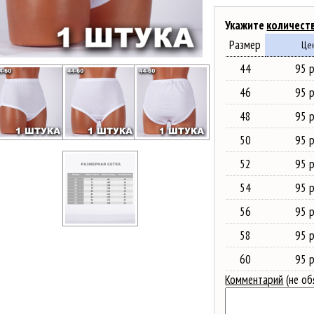
Укажите
количест
Размер
Це
44
95 р
46
95 р
48
95 р
50
95 р
52
95 р
54
95 р
56
95 р
58
95 р
60
95 р
Комментарий
(не об