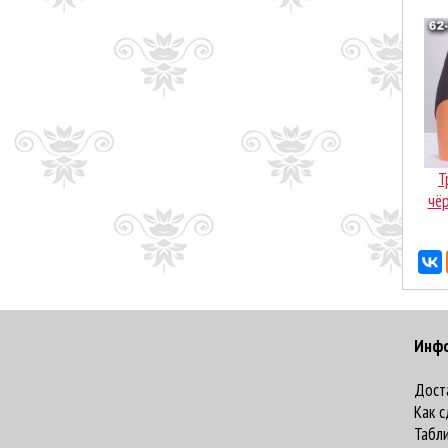
Т
чёр
Инф
Дост
Как с
Табл