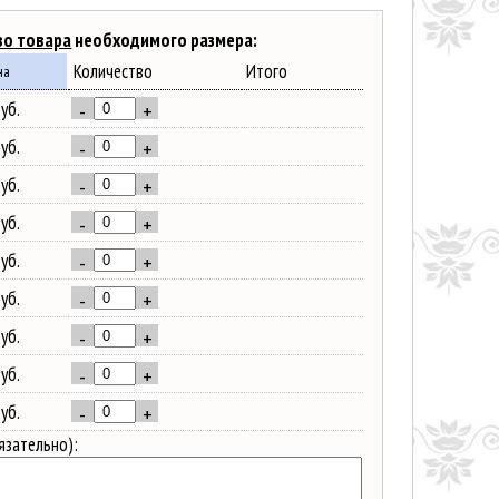
во товара
необходимого размера:
Количество
Итого
на
уб.
-
+
уб.
-
+
уб.
-
+
уб.
-
+
уб.
-
+
уб.
-
+
уб.
-
+
уб.
-
+
уб.
-
+
язательно):